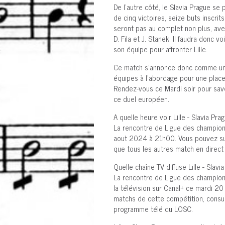
De l'autre côté, le Slavia Prague s
de cinq victoires, seize buts inscr
seront pas au complet non plus, ave
D. Fila et J. Stanek. Il faudra donc
son équipe pour affronter Lille.
Ce match s'annonce donc comme une 
équipes à l'abordage pour une plac
Rendez-vous ce Mardi soir pour savoi
ce duel européen.
A quelle heure voir Lille - Slavia Pra
La rencontre de Ligue des champions 
aout 2024 à 21h00. Vous pouvez suivr
que tous les autres match en direct
Quelle chaîne TV diffuse Lille - Slavi
La rencontre de Ligue des champions 
la télévision sur Canal+ ce mardi 2
matchs de cette compétition, consu
programme télé du LOSC.