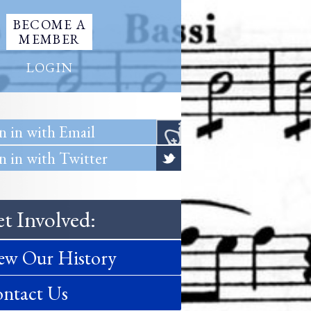
BECOME A
MEMBER
LOGIN
n in with Email
n in with Twitter
t Involved:
ew Our History
ntact Us