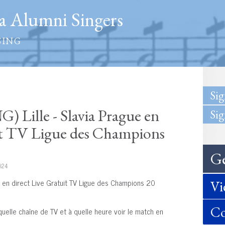
 Alumni Singers
SING
Sig
ille - Slavia Prague en
Sig
uit TV Ligue des Champions
Ge
024
e en direct Live Gratuit TV Ligue des Champions 20
Vi
Co
 quelle chaîne de TV et à quelle heure voir le match en