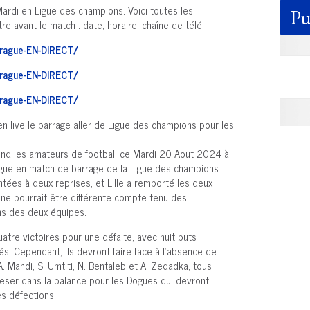
Mardi en Ligue des champions. Voici toutes les
Pu
e avant le match : date, horaire, chaîne de télé.
Prague-EN-DIRECT/
Prague-EN-DIRECT/
Prague-EN-DIRECT/
n live le barrage aller de Ligue des champions pour les
ttend les amateurs de football ce Mardi 20 Aout 2024 à
rague en match de barrage de la Ligue des champions.
tées à deux reprises, et Lille a remporté les deux
onne pourrait être différente compte tenu des
hs des deux équipes.
quatre victoires pour une défaite, avec huit buts
s. Cependant, ils devront faire face à l'absence de
. Mandi, S. Umtiti, N. Bentaleb et A. Zedadka, tous
eser dans la balance pour les Dogues qui devront
es défections.