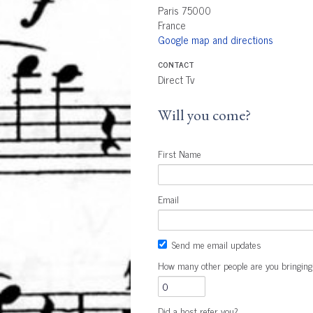
Paris 75000
France
Google map and directions
CONTACT
Direct Tv
Will you come?
First Name
Email
Send me email updates
How many other people are you bringing
Did a host refer you?