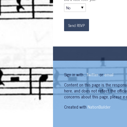
Sign in with
,
Twitter
or
email
.
Content on this page is the responsi
here, and does not reflect the offici
concerns about this page, please e-
Created with
NationBuilder