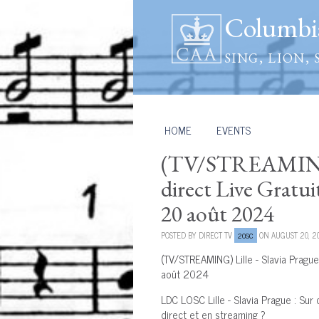
Columbia
SING, LION, 
HOME
/
EVENTS
(TV/STREAMING) L
direct Live Grat
20 août 2024
POSTED BY
DIRECT TV
ON AUGUST 20, 2
20SC
(TV/STREAMING) Lille - Slavia Pragu
août 2024
LDC LOSC Lille - Slavia Prague : Sur
direct et en streaming ?