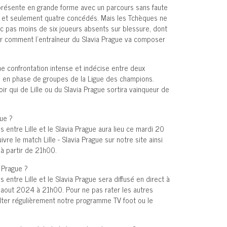
e présente en grande forme avec un parcours sans faute
its et seulement quatre concédés. Mais les Tchèques ne
c pas moins de six joueurs absents sur blessure, dont
 voir comment l'entraîneur du Slavia Prague va composer
confrontation intense et indécise entre deux
e en phase de groupes de la Ligue des champions.
r qui de Lille ou du Slavia Prague sortira vainqueur de
gue ?
entre Lille et le Slavia Prague aura lieu ce mardi 20
e le match Lille - Slavia Prague sur notre site ainsi
 à partir de 21h00.
a Prague ?
entre Lille et le Slavia Prague sera diffusé en direct à
0 aout 2024 à 21h00. Pour ne pas rater les autres
lter régulièrement notre programme TV foot ou le