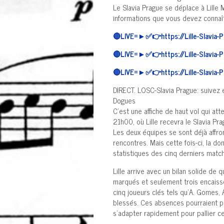
Le Slavia Prague se déplace à Lille 
informations que vous devez connaîtr
🔴LIVE=►✅👉https://Lille-Slavia-
🔴LIVE=►✅👉https://Lille-Slavia-
🔴LIVE=►✅👉https://Lille-Slavia-
DIRECT. LOSC-Slavia Prague: suivez e
Dogues
C'est une affiche de haut vol qui a
21h00, où Lille recevra le Slavia P
Les deux équipes se sont déjà affron
rencontres. Mais cette fois-ci, la d
statistiques des cinq derniers matc
Lille arrive avec un bilan solide de 
marqués et seulement trois encaissé
cinq joueurs clés tels qu'A. Gomes, A
blessés. Ces absences pourraient p
s'adapter rapidement pour pallier c