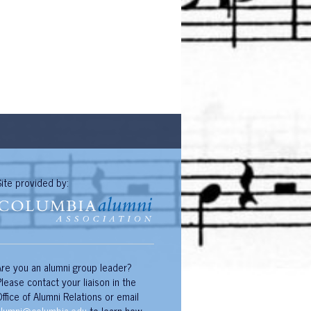
Site provided by:
Are you an alumni group leader?
Please contact your liaison in the
Office of Alumni Relations or email
alumni@columbia.edu
to learn how