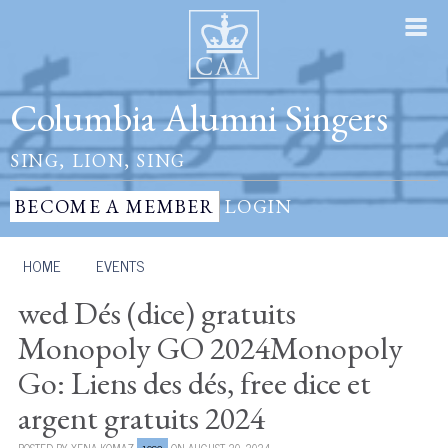
Columbia Alumni Singers
SING, LION, SING
BECOME A MEMBER
LOGIN
HOME
/
EVENTS
wed Dés (dice) gratuits
Monopoly GO 2024Monopoly
Go: Liens des dés, free dice et
argent gratuits 2024
POSTED BY
XENA KOMAZ
ON AUGUST 20, 2024