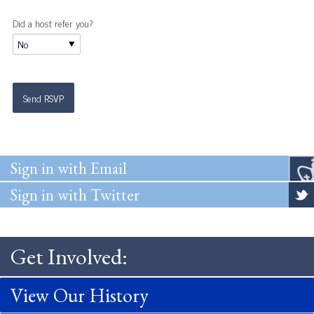
Did a host refer you?
Sign in with Email
Sign in with Twitter
Get Involved:
View Our History